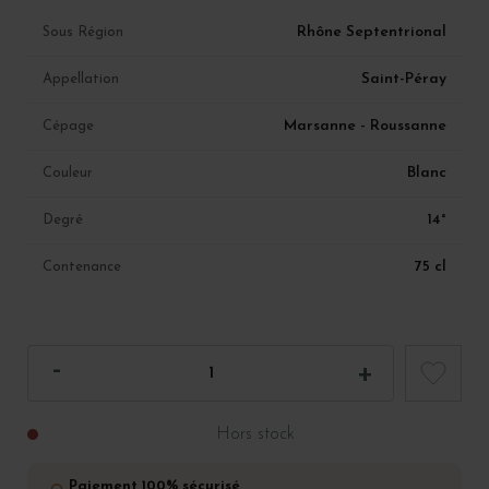
Rhône Septentrional
Sous Région
Saint-Péray
Appellation
Marsanne - Roussanne
Cépage
Blanc
Couleur
14°
Degré
75 cl
Contenance
Hors stock
Paiement 100% sécurisé