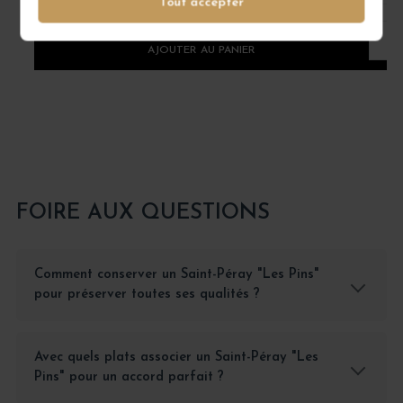
Tout accepter
1
AJOUTER AU PANIER
FOIRE AUX QUESTIONS
Comment conserver un Saint-Péray "Les Pins"
pour préserver toutes ses qualités ?
Avec quels plats associer un Saint-Péray "Les
Pins" pour un accord parfait ?