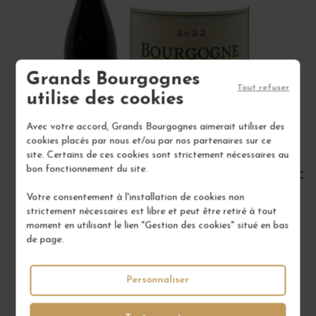
Grands Bourgognes
Tout refuser
utilise des cookies
Avec votre accord, Grands Bourgognes aimerait utiliser des
cookies placés par nous et/ou par nos partenaires sur ce
site. Certains de ces cookies sont strictement nécessaires au
bon fonctionnement du site.
BOURGOGNE PINOT NOIR 2022
CÔT
Votre consentement à l'installation de cookies non
Bourgogne
strictement nécessaires est libre et peut être retiré à tout
Vin Rouge
moment en utilisant le lien "Gestion des cookies" situé en bas
DOMAINE RENÉ BOUVIER
de page.
22,00 €
Personnaliser
/ 75 cl : Bouteille