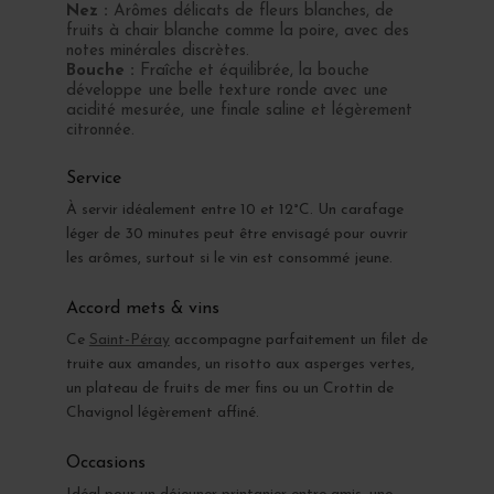
Nez :
Arômes délicats de fleurs blanches, de
fruits à chair blanche comme la poire, avec des
notes minérales discrètes.
Bouche :
Fraîche et équilibrée, la bouche
développe une belle texture ronde avec une
acidité mesurée, une finale saline et légèrement
citronnée.
Service
À servir idéalement entre 10 et 12°C. Un carafage
léger de 30 minutes peut être envisagé pour ouvrir
les arômes, surtout si le vin est consommé jeune.
Accord mets & vins
Ce
Saint-Péray
accompagne parfaitement un filet de
truite aux amandes, un risotto aux asperges vertes,
un plateau de fruits de mer fins ou un Crottin de
Chavignol légèrement affiné.
Occasions