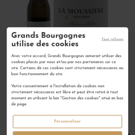
Grands Bourgognes
Tout refuser
utilise des cookies
Avec votre accord, Grands Bourgognes aimerait utiliser des
cookies placés par nous et/ou par nos partenaires sur ce
SANCERRE BLANC "LA MOUSSIÈRE" 2025
site. Certains de ces cookies sont strictement nécessaires au
Val de Loire - Centre
bon fonctionnement du site.
Vin Blanc
Votre consentement à l'installation de cookies non
ALPHONSE MELLOT
strictement nécessaires est libre et peut être retiré à tout
moment en utilisant le lien "Gestion des cookies" situé en bas
26,00 €
de page.
/ 75 cl : Bouteille
Personnaliser
1