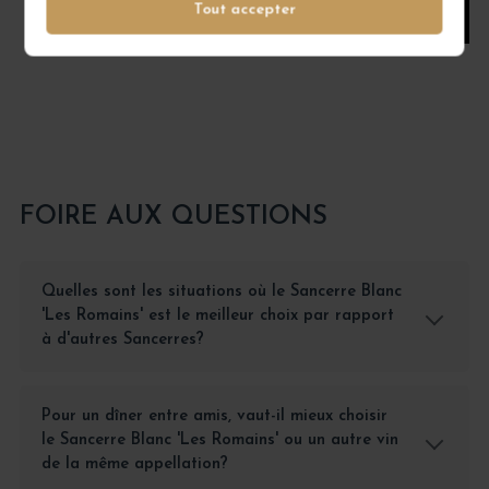
Tout accepter
AJOUTER AU PANIER
FOIRE AUX QUESTIONS
Quelles sont les situations où le Sancerre Blanc
'Les Romains' est le meilleur choix par rapport
à d'autres Sancerres?
Pour un dîner entre amis, vaut-il mieux choisir
le Sancerre Blanc 'Les Romains' ou un autre vin
de la même appellation?