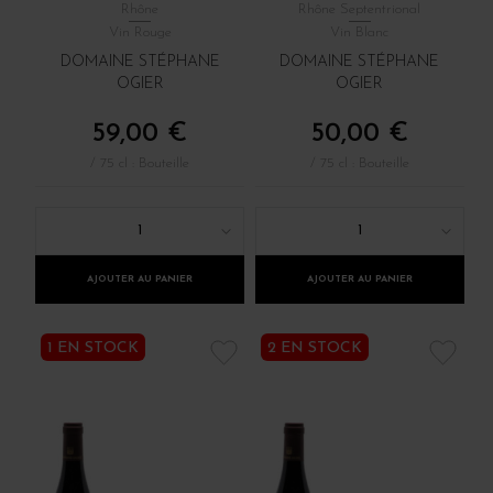
Rhône
Rhône Septentrional
Vin Rouge
Vin Blanc
DOMAINE STÉPHANE
DOMAINE STÉPHANE
OGIER
OGIER
59,00 €
50,00 €
/ 75 cl : Bouteille
/ 75 cl : Bouteille
1
1
AJOUTER AU PANIER
AJOUTER AU PANIER
1 EN STOCK
2 EN STOCK