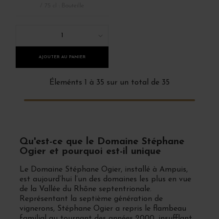
/ 75 cl : Bouteille
1
AJOUTER AU PANIER
Éleménts 1 à 35 sur un total de 35
Qu'est-ce que le Domaine Stéphane
Ogier et pourquoi est-il unique
Le Domaine Stéphane Ogier, installé à Ampuis,
est aujourd’hui l’un des domaines les plus en vue
de la Vallée du Rhône septentrionale.
Représentant la septième génération de
vignerons, Stéphane Ogier a repris le flambeau
familial au tournant des années 2000, insufflant