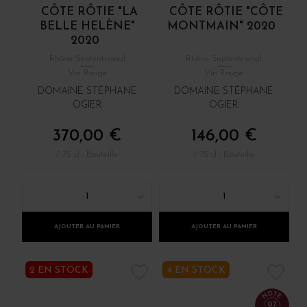
CÔTE RÔTIE "LA
CÔTE RÔTIE "CÔTE
BELLE HELÈNE"
MONTMAIN" 2020
2020
Rhône Septentrional
Rhône Septentrional
Vin Rouge
Vin Rouge
DOMAINE STÉPHANE
DOMAINE STÉPHANE
OGIER
OGIER
370,00 €
146,00 €
/ 75 cl : Bouteille
/ 75 cl : Bouteille
1
1
AJOUTER AU PANIER
AJOUTER AU PANIER
2 EN STOCK
4 EN STOCK
97