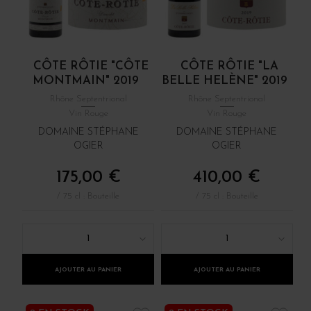
CÔTE RÔTIE "CÔTE
CÔTE RÔTIE "LA
MONTMAIN" 2019
BELLE HELÈNE" 2019
Rhône Septentrional
Rhône Septentrional
Vin Rouge
Vin Rouge
DOMAINE STÉPHANE
DOMAINE STÉPHANE
OGIER
OGIER
175,00 €
410,00 €
/ 75 cl : Bouteille
/ 75 cl : Bouteille
1
1
AJOUTER AU PANIER
AJOUTER AU PANIER