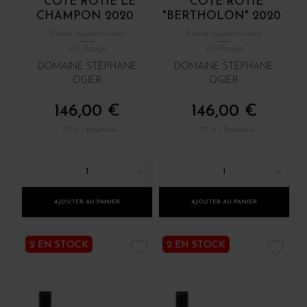
CÔTE RÔTIE LE
CÔTE RÔTIE
CHAMPON 2020
"BERTHOLON" 2020
Rhône Septentrional
Rhône Septentrional
Vin Rouge
Vin Rouge
DOMAINE STÉPHANE
DOMAINE STÉPHANE
OGIER
OGIER
146,00 €
146,00 €
/ 75 cl : Bouteille
/ 75 cl : Bouteille
1
1
AJOUTER AU PANIER
AJOUTER AU PANIER
2 EN STOCK
2 EN STOCK