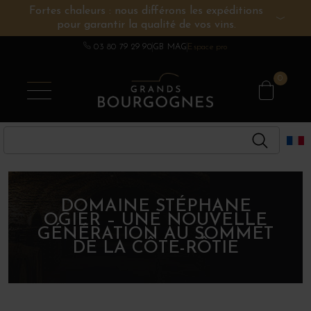
Fortes chaleurs : nous différons les expéditions
pour garantir la qualité de vos vins.
VINS DE BOURGOGNE
AUTRES RÉGIONS
CHAMPAGNE
SPIRITUEUX
DOMAINES
03 80 79 29 90
GB MAG
Espace pro
0
DOMAINE STÉPHANE
OGIER – UNE NOUVELLE
GÉNÉRATION AU SOMMET
DE LA CÔTE-RÔTIE