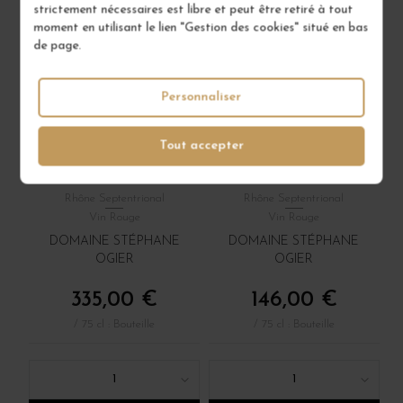
strictement nécessaires est libre et peut être retiré à tout
moment en utilisant le lien "Gestion des cookies" situé en bas
de page.
Personnaliser
Tout accepter
CÔTE RÔTIE
CÔTE RÔTIE LA
LANCEMENT 2017
VIALLIÈRE 2020
Rhône Septentrional
Rhône Septentrional
Vin Rouge
Vin Rouge
DOMAINE STÉPHANE
DOMAINE STÉPHANE
OGIER
OGIER
335,00 €
146,00 €
/ 75 cl : Bouteille
/ 75 cl : Bouteille
1
1