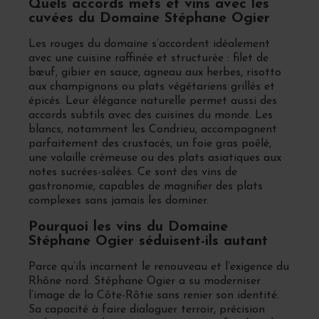
Quels accords mets et vins avec les
cuvées du Domaine Stéphane Ogier
Les rouges du domaine s’accordent idéalement
avec une cuisine raffinée et structurée : filet de
bœuf, gibier en sauce, agneau aux herbes, risotto
aux champignons ou plats végétariens grillés et
épicés. Leur élégance naturelle permet aussi des
accords subtils avec des cuisines du monde. Les
blancs, notamment les Condrieu, accompagnent
parfaitement des crustacés, un foie gras poêlé,
une volaille crémeuse ou des plats asiatiques aux
notes sucrées-salées. Ce sont des vins de
gastronomie, capables de magnifier des plats
complexes sans jamais les dominer.
Pourquoi les vins du Domaine
Stéphane Ogier séduisent-ils autant
Parce qu’ils incarnent le renouveau et l’exigence du
Rhône nord. Stéphane Ogier a su moderniser
l’image de la Côte-Rôtie sans renier son identité.
Sa capacité à faire dialoguer terroir, précision