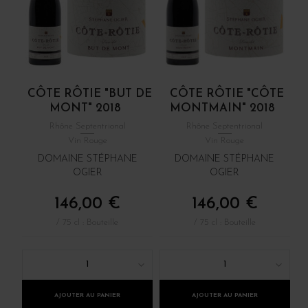
CÔTE RÔTIE "BUT DE
CÔTE RÔTIE "CÔTE
MONT" 2018
MONTMAIN" 2018
Rhône Septentrional
Rhône Septentrional
Vin Rouge
Vin Rouge
DOMAINE STÉPHANE
DOMAINE STÉPHANE
OGIER
OGIER
146,00 €
146,00 €
/ 75 cl : Bouteille
/ 75 cl : Bouteille
1
1
AJOUTER AU PANIER
AJOUTER AU PANIER