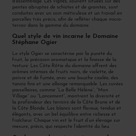
d’assemblage. Les vignes, souvent situées sur des
pentes abruptes de schistes et de granites, sont
conduites avec un soin méticuleux et un travail en
parcelles très précis, afin de refléter chaque micro-
terroir dans la gamme du domaine.
Quel style de vin incarne le Domaine
Stéphane Ogier
Le style Ogier se caractérise par la pureté du
fruit, la précision aromatique et la finesse de la
texture. Les Côte-Rôtie du domaine offrent des
arômes intenses de fruits noirs, de violette, de
poivre et de fumée, avec une bouche ciselée, des
tanins fins et une allonge remarquable. Les cuvées
parcellaires, comme “La Belle Hélène”, “Mon
Village” ou “Lancement”, montrent la diversité et
la profondeur des terroirs de la Côte Brune et de
la Côte Blonde. Les blancs sont floraux, tendus et
élégants, avec un bel équilibre entre richesse et
fraîcheur. Chaque vin est le fruit d’un élevage sur
mesure, précis, qui respecte l’identité du lieu.