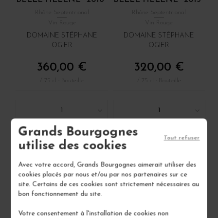
Rhône Septentrional
Rhône Septentrional
Vin Rouge
Vin Rouge
DOMAINE STÉPHANE
DOMAINE STÉPHANE
OGIER
OGIER
360,00 €
320,00 €
/ 75 cl : Bouteille
/ 75 cl : Bouteille
1
1
Grands Bourgognes
AJOUTER AU PANIER
AJOUTER AU PANIER
Tout refuser
utilise des cookies
2 EN STOCK
1 EN STOCK
Avec votre accord, Grands Bourgognes aimerait utiliser des
cookies placés par nous et/ou par nos partenaires sur ce
site. Certains de ces cookies sont strictement nécessaires au
96
bon fonctionnement du site.
Votre consentement à l'installation de cookies non