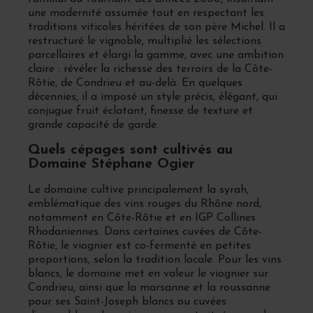
une modernité assumée tout en respectant les
traditions viticoles héritées de son père Michel. Il a
restructuré le vignoble, multiplié les sélections
parcellaires et élargi la gamme, avec une ambition
claire : révéler la richesse des terroirs de la Côte-
Rôtie, de Condrieu et au-delà. En quelques
décennies, il a imposé un style précis, élégant, qui
conjugue fruit éclatant, finesse de texture et
grande capacité de garde.
Quels cépages sont cultivés au
Domaine Stéphane Ogier
Le domaine cultive principalement la syrah,
emblématique des vins rouges du Rhône nord,
notamment en Côte-Rôtie et en IGP Collines
Rhodaniennes. Dans certaines cuvées de Côte-
Rôtie, le viognier est co-fermenté en petites
proportions, selon la tradition locale. Pour les vins
blancs, le domaine met en valeur le viognier sur
Condrieu, ainsi que la marsanne et la roussanne
pour ses Saint-Joseph blancs ou cuvées