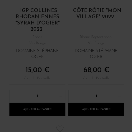
IGP COLLINES
CÔTE RÔTIE "MON
RHODANIENNES
VILLAGE" 2022
"SYRAH D'OGIER"
2022
Rhône
Rhône Septentrional
Vin Rouge
Vin Rouge
DOMAINE STÉPHANE
DOMAINE STÉPHANE
OGIER
OGIER
15,00 €
68,00 €
/ 75 cl : Bouteille
/ 75 cl : Bouteille
1
1
AJOUTER AU PANIER
AJOUTER AU PANIER