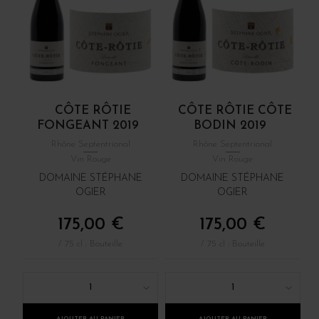
CÔTE RÔTIE
CÔTE RÔTIE CÔTE
FONGEANT 2019
BODIN 2019
Rhône Septentrional
Rhône Septentrional
Vin Rouge
Vin Rouge
DOMAINE STÉPHANE
DOMAINE STÉPHANE
OGIER
OGIER
175,00 €
175,00 €
/ 75 cl : Bouteille
/ 75 cl : Bouteille
1
1
AJOUTER AU PANIER
AJOUTER AU PANIER